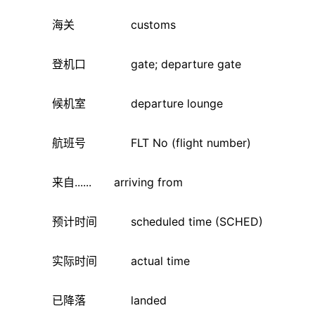
海关 customs
登机口 gate; departure gate
候机室 departure lounge
航班号 FLT No (flight number)
来自...... arriving from
预计时间 scheduled time (SCHED)
实际时间 actual time
已降落 landed