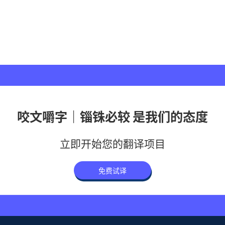
咬文嚼字｜锱铢必较 是我们的态度
立即开始您的翻译项目
免费试译