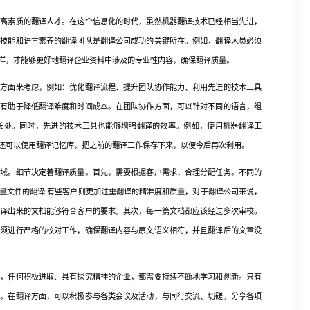
、高素质的翻译人才。在这个信息化的时代，虽然机器翻译技术已经相当先进，
业技能和语言素养的翻译团队是翻译公司成功的关键所在。例如，翻译人员必须
样，才能够更好地翻译企业资料中涉及的专业性内容，确保翻译质量。
面来考虑，例如：优化翻译流程、提升团队协作能力、利用先进的技术工具
样有助于降低翻译难度和时间成本。在团队协作方面，可以针对不同的语言，组
长处。同时，先进的技术工具也能够增强翻译的效率。例如，使用机器翻译工
还可以使用翻译记忆库，把之前的翻译工作保存下来，以便今后再次利用。
。细节决定着翻译质量。首先，需要根据客户需求，合理分配任务。不同的
量文件的翻译;有些客户则更加注重翻译的精准度和质量，对于翻译公司来说，
翻译出来的文档能够符合客户的要求。其次，每一篇文档都应该经过多次审校。
必须进行严格的校对工作，确保翻译内容与原文语义相符，并且翻译后的文章没
任何积极进取、具有探究精神的企业，都需要持续不断地学习和创新。只有
率。在翻译方面，可以积极参与各类会议及活动，与同行交流、切磋，分享各项