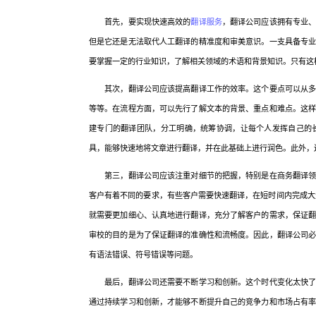
首先，要实现快速高效的
翻译服务
，翻译公司应该拥有专业
但是它还是无法取代人工翻译的精准度和审美意识。一支具备专
要掌握一定的行业知识，了解相关领域的术语和背景知识。只有这
其次，翻译公司应该提高翻译工作的效率。这个要点可以从多方
等等。在流程方面，可以先行了解文本的背景、重点和难点。这
建专门的翻译团队，分工明确，统筹协调，让每个人发挥自己的
具，能够快速地将文章进行翻译，并在此基础上进行润色。此外，
第三，翻译公司应该注重对细节的把握，特别是在商务翻译领域
客户有着不同的要求，有些客户需要快速翻译，在短时间内完成大
就需要更加细心、认真地进行翻译，充分了解客户的需求，保证
审校的目的是为了保证翻译的准确性和流畅度。因此，翻译公司
有语法错误、符号错误等问题。
最后，翻译公司还需要不断学习和创新。这个时代变化太快了，
通过持续学习和创新，才能够不断提升自己的竞争力和市场占有