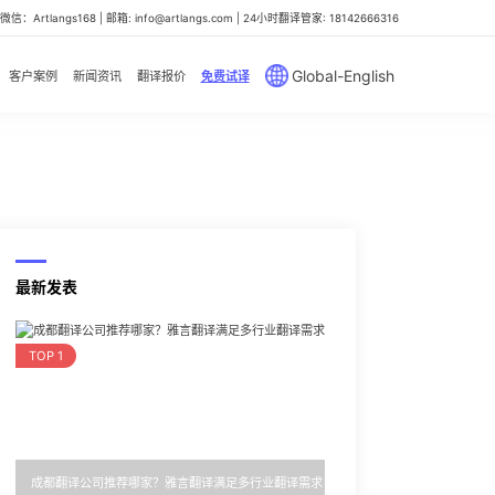
信：Artlangs168 | 邮箱: info@artlangs.com | 24小时翻译管家: 18142666316
Global-English
客户案例
新闻资讯
翻译报价
免费试译
最新发表
TOP 1
成都翻译公司推荐哪家？雅言翻译满足多行业翻译需求