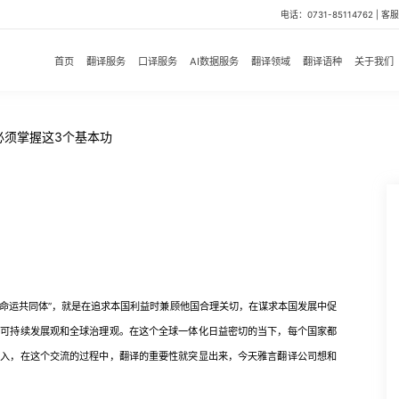
电话：0731-85114762 | 客服微
首页
翻译服务
口译服务
AI数据服务
翻译领域
翻译语种
关于我们
必须掌握这3个基本功
命运共同体”，就是在追求本国利益时兼顾他国合理关切，在谋求本国发展中促
，可持续发展观和全球治理观。在这个全球一体化日益密切的当下，每个国家都
深入，在这个交流的过程中，翻译的重要性就突显出来，今天雅言翻译公司想和