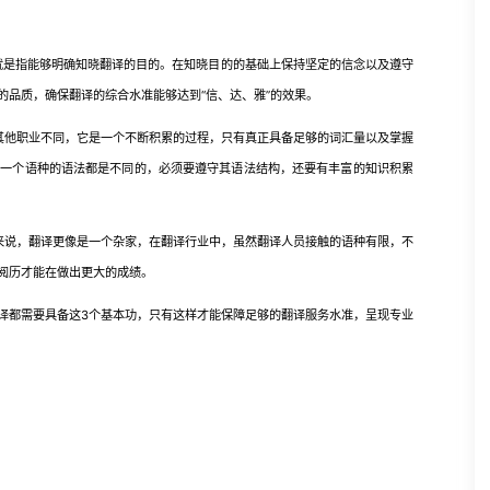
是指能够明确知晓翻译的目的。在知晓目的的基础上保持坚定的信念以及遵守
的品质，确保翻译的综合水准能够达到“信、达、雅”的效果。
其他职业不同，它是一个不断积累的过程，只有真正具备足够的词汇量以及掌握
何一个语种的语法都是不同的，必须要遵守其语法结构，还要有丰富的知识积累
说，翻译更像是一个杂家，在翻译行业中，虽然翻译人员接触的语种有限，不
阅历才能在做出更大的成绩。
都需要具备这3个基本功，只有这样才能保障足够的翻译服务水准，呈现专业