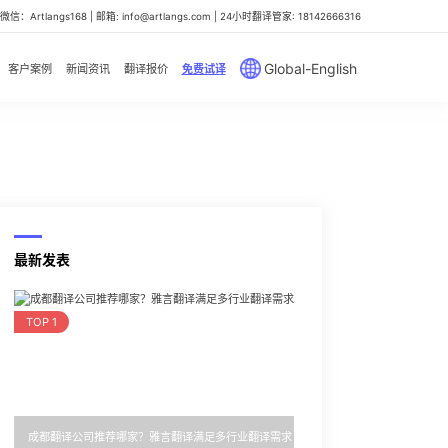
信：Artlangs168 | 邮箱: info@artlangs.com | 24小时翻译管家: 18142666316
Global-English
客户案例
新闻资讯
翻译报价
免费试译
最新发表
TOP 1
成都翻译公司推荐哪家？雅言翻译满足多行业翻译需求