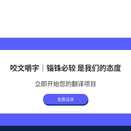
咬文嚼字｜锱铢必较 是我们的态度
立即开始您的翻译项目
免费试译