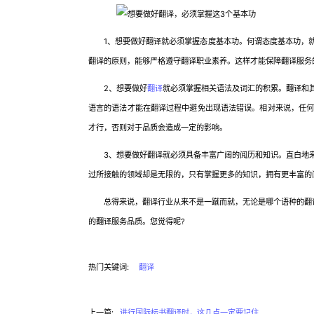
1、想要做好翻译就必须掌握态度基本功。何谓态度基本功，就
翻译的原则，能够严格遵守翻译职业素养。这样才能保障翻译服务
2、想要做好
翻译
就必须掌握相关语法及词汇的积累。翻译和
语言的语法才能在翻译过程中避免出现语法错误。相对来说，任
才行，否则对于品质会造成一定的影响。
3、想要做好翻译就必须具备丰富广阔的阅历和知识。直白地来
过所接触的领域却是无限的，只有掌握更多的知识，拥有更丰富的
总得来说，翻译行业从来不是一蹴而就，无论是哪个语种的翻译
的翻译服务品质。您觉得呢?
热门关键词:
翻译
上一篇:
进行国际标书翻译时，这几点一定要记住