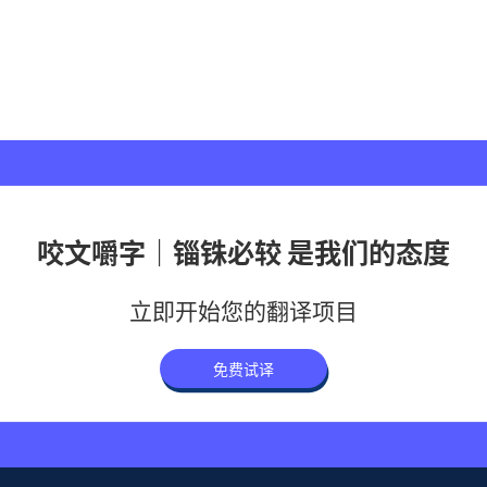
咬文嚼字｜锱铢必较 是我们的态度
立即开始您的翻译项目
免费试译