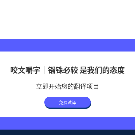
咬文嚼字｜锱铢必较 是我们的态度
立即开始您的翻译项目
免费试译