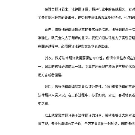
在雅言翻译看来，法律翻译属于翻译行业中的高端服务，它对质
关条件提出较高的要求外，还受制于法律语言本身的特点，也正是
首先，做好法律翻译最基本的要求就是准确。法律翻译对于准确
准确性，就完全失去了翻译的意义。我们知道法律是为了实现管
在翻译过程中，必须保证法律条文条令表述准确。
其次，做好法律翻译就需要保证专业性。所谓专业性表现在遵
一，词汇的选择必须前后一致。专业性还表现在遵循语言规范化
用方言或者俚语。
最后，做好法律翻译就需要保证公正性。我们知道法律的首要准
法律翻译人员来说，在工作过程中，必须如实，公证，客观地表
中之重。
以上就是雅言翻译关于法律翻译的分享，希望能够让大家对法律
择正规，专业的翻译公司合作，千万不要贪图一时利益，进而造成