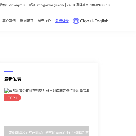
信：Artlangs168 | 邮箱: info@artlangs.com | 24小时翻译管家: 18142666316
Global-English
客户案例
新闻资讯
翻译报价
免费试译
最新发表
TOP 1
成都翻译公司推荐哪家？雅言翻译满足多行业翻译需求