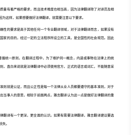
量有着严格的要求，而且技术难度也相当高，因为法律翻译除了对译员及相
因为这样，如果想要做好法律翻译，就需要注意以下要求。
性的要求是高于其他任何一个专业翻译领域，对于法律翻译而言，如果没有
理国家的目的，经过一定的立法程序所设立的工具，是全国性的社会规范。因此
循统一原则，在翻译过程中，为了维护同一概念，内涵或事物在法律上的统
原则，直白来说就是法律翻译中必须使用官方，正式的语言或词汇，不能随意采
则就是公证，而且公正性是每一个法律从业人员都要遵守的基本准则，对于
述出当事人的意思，相较于前面两点，雅言翻译认为这一点是做好法律翻译的重
翻译有一个更深，更全面的认识。如果有需要法律翻译，雅言翻译建议要选
损失。