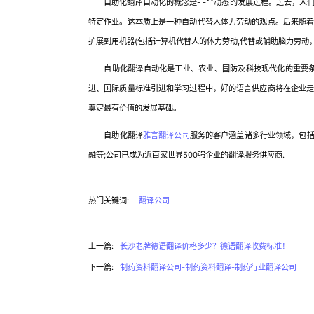
自助化翻译自动化的概念是- -个动态的发展过程。过去，人
特定作业。这本质上是一种自动代替人体力劳动的观点。后来随
扩展到用机器(包括计算机代替人的体力劳动,代替或辅助脑力劳动
自助化翻译自动化是工业、农业、国防及科技现代化的重要条件
进、国际质量标准引进和学习过程中，好的语言供应商将在企业
奠定最有价值的发展基础。
自助化翻译
雅言翻译公司
服务的客户涵盖诸多行业领域，包括
融等;公司已成为近百家世界500强企业的翻译服务供应商.
热门关键词:
翻译公司
上一篇:
长沙老牌德语翻译价格多少？德语翻译收费标准！
下一篇:
制药资料翻译公司-制药资料翻译-制药行业翻译公司