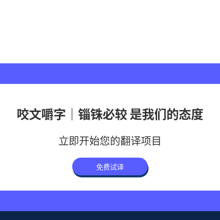
咬文嚼字｜锱铢必较 是我们的态度
立即开始您的翻译项目
免费试译